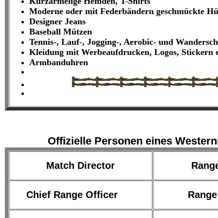
Kurzärmelige Hemden, T-Shirts
Moderne oder mit Federbändern geschmückte Hü
Designer Jeans
Baseball Mützen
Tennis-, Lauf-, Jogging-, Aerobic- und Wandersc
Kleidung mit Werbeaufdrucken, Logos, Stickern e
Armbanduhren
Offizielle Personen eines Wester
Match Director
Range
Chief Range Officer
Range