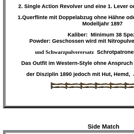
2. Single Action Revolver
und eine
1. Lever o
1.Querflinte mit Doppelabzug ohne Hähne oder
Modelljahr 1897
Kaliber: Minimum 38 Spez
Powder: Geschossen wird mit Nitropulv
und Schwarzpulverersatz
Schrotpa
Das Outfit
im Western-Style ohne Anspruch a
der
Disziplin 1890
jedoch mit Hut, Hemd, J
Side Match